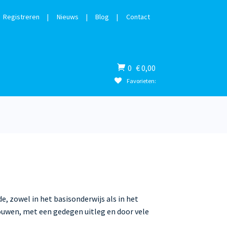
Registreren
|
Nieuws
|
Blog
|
Contact
Winkelwagen
0
€
0,00
Favorieten:
, zowel in het basisonderwijs als in het
 bouwen, met een gedegen uitleg en door vele