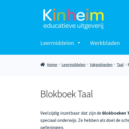
Ga
Ga
door
naar
naar
de
navigatie
inhoud
Leermiddelen
Werkbladen
Home
Leermiddelen
Vakgebieden
Taal
Blokboek Taal
Veelzijdig inzetbaar: dat zijn de
Blokboeken 
speciaal onderwijs. Ze hebben als doel de sch
oefeningen.