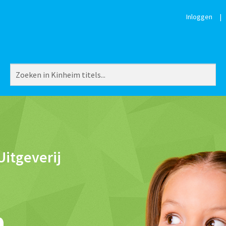
Inloggen
|
Uitgeverij
n