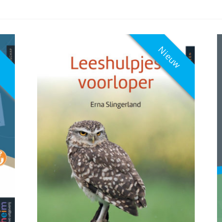
w
Nieuw