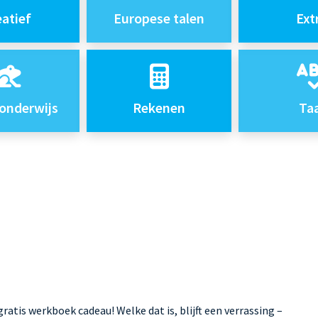
eatief
Europese talen
Ext
onderwijs
Rekenen
Taa
ratis werkboek cadeau! Welke dat is, blijft een verrassing –