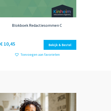
Blokboek Redactiesommen C
Dit
€ 10,45
Bekijk & Bestel
product
heeft
Toevoegen aan favorieten
meerdere
variaties.
Deze
optie
kan
gekozen
worden
op
de
productpagina