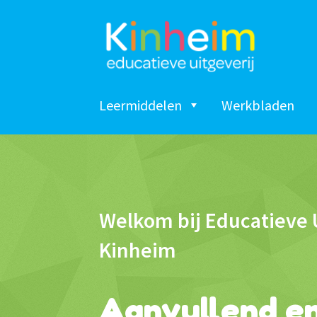
Ga
Ga
door
naar
naar
de
navigatie
inhoud
Leermiddelen
Werkbladen
Welkom bij Educatieve 
Kinheim
Aanvullend e