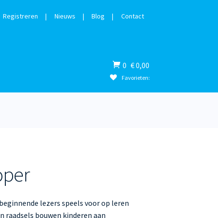
Registreren
|
Nieuws
|
Blog
|
Contact
Winkelwagen
0
€
0,00
Favorieten:
Nieuw
Ni
oper
 beginnende lezers speels voor op leren
en raadsels bouwen kinderen aan