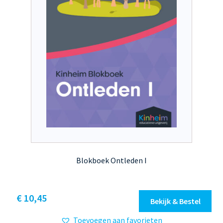
de
productpagina
Blokboek Ontleden I
Dit
€ 10,45
Bekijk & Bestel
product
Toevoegen aan favorieten
heeft