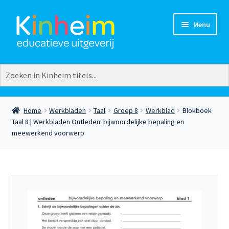
Ga
Ga
Menu
door
naar
naar
de
navigatie
inhoud
Vakgebieden
Groepen
Aardrijkskunde
Groep 3
Burgerschap
Groep 4
Home
Werkbladen
Taal
Groep 8
Werkblad
Blokboek
Creatief
Groep 5
Taal 8 | Werkbladen Ontleden: bijwoordelijke bepaling en
Europese talen
Groep 6
meewerkend voorwerp
Extra
Groep 7
Geschiedenis
Groep 8
Lezen
Kleuters
Natuuronderwijs
Plusgroep
Rekenen
Taal
Verkeer