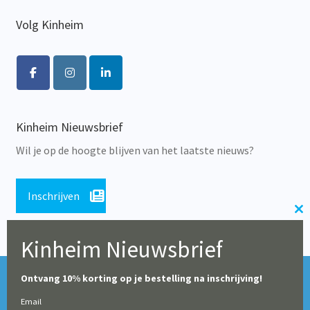
Volg Kinheim
Kinheim Nieuwsbrief
Wil je op de hoogte blijven van het laatste nieuws?
Inschrijven
Cl
th
Kinheim Nieuwsbrief
m
Tijdens de zomerperiode blijft onze webshop geopend,
© Alle rechten voorbehouden 2026 | Educatieve Uitgeverij
Ontvang 10% korting op je bestelling na inschrijving!
maar op dit moment worden er geen leveringen gedaan
Kinheim
Email