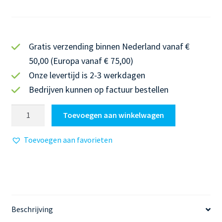
Gratis verzending binnen Nederland vanaf €
50,00 (Europa vanaf € 75,00)
Onze levertijd is 2-3 werkdagen
Bedrijven kunnen op factuur bestellen
Blokboek
Toevoegen aan winkelwagen
Taal
8
Toevoegen aan favorieten
|
Werkbladen
Ontleden:
bijwoordelijke
bepaling
en
Beschrijving
meewerkend