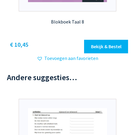
Blokboek Taal 8
Dit
€ 10,45
Bekijk & Bestel
product
Toevoegen aan favorieten
heeft
meerdere
variaties.
Andere suggesties…
Deze
optie
kan
gekozen
worden
op
de
productpagina