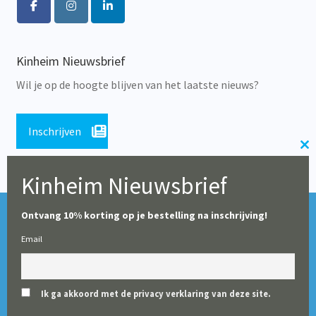
Kinheim Nieuwsbrief
Wil je op de hoogte blijven van het laatste nieuws?
Inschrijven
Cl
th
Kinheim Nieuwsbrief
m
Tijdens de zomerperiode blijft onze webshop geopend,
© Alle rechten voorbehouden 2026 | Educatieve Uitgeverij
Ontvang 10% korting op je bestelling na inschrijving!
maar op dit moment worden er geen leveringen gedaan
Kinheim
Email
(particulieren en boekhandels uitgezonderd). Vanaf 10
augustus starten wij weer met het verwerken en leveren
van alle bestellingen voor scholen.
Ik ga akkoord met de privacy verklaring van deze site.
Negeren