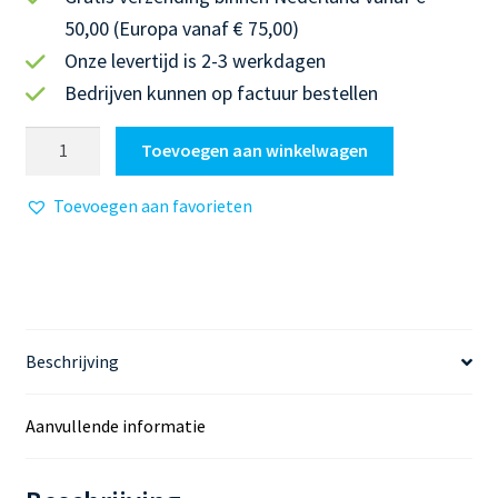
50,00 (Europa vanaf € 75,00)
Onze levertijd is 2-3 werkdagen
Bedrijven kunnen op factuur bestellen
Blokboek
Toevoegen aan winkelwagen
Taal
6
Toevoegen aan favorieten
|
Werkbladen
Spelling:
werkwoorden
tegenwoordige
tijd
Beschrijving
2
aantal
Aanvullende informatie