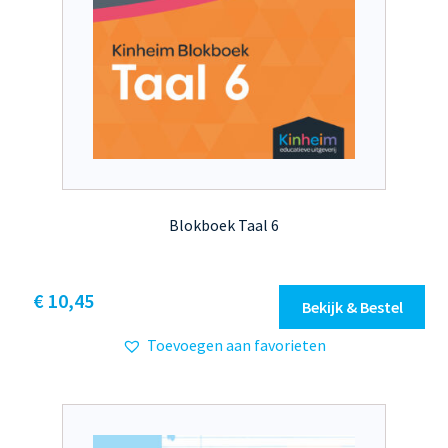
Blokboek Taal 6
Dit
€ 10,45
Bekijk & Bestel
product
Toevoegen aan favorieten
heeft
meerdere
variaties.
Deze
optie