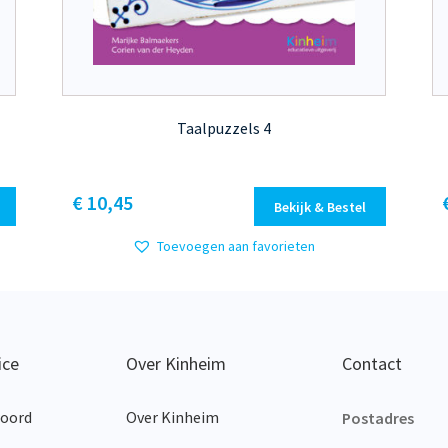
Taalpuzzels 4
Dit
€ 10,45
Bekijk & Bestel
product
heeft
Toevoegen aan favorieten
meerdere
variaties.
Deze
optie
kan
ice
Over Kinheim
Contact
gekozen
worden
woord
Over Kinheim
op
Postadres
de