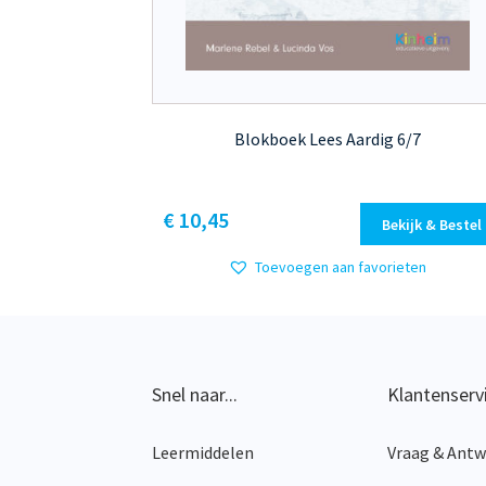
Blokboek Lees Aardig 6/7
Dit
€ 10,45
Bekijk & Bestel
product
heeft
Toevoegen aan favorieten
meerdere
variaties.
Deze
optie
kan
Snel naar...
Klantenserv
gekozen
worden
Leermiddelen
Vraag & Ant
op
de