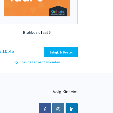
Blokboek Taal 6
Dit
€ 10,45
Bekijk & Bestel
product
heeft
Toevoegen aan favorieten
meerdere
variaties.
Deze
optie
kan
Volg Kinheim
gekozen
worden
op
de