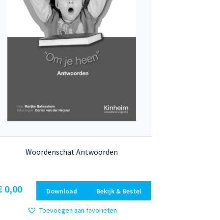
Woordenschat Antwoorden
€
0,00
Download
Bekijk & Bestel
Toevoegen aan favorieten