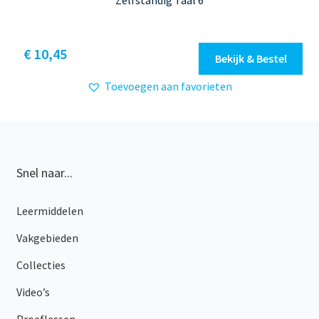
Zelfstandig Taal 6
Dit
€ 10,45
Bekijk & Bestel
product
Toevoegen aan favorieten
heeft
meerdere
variaties.
Deze
optie
Snel naar...
kan
gekozen
Leermiddelen
worden
op
Vakgebieden
de
productpagina
Collecties
Video’s
Proeflessen