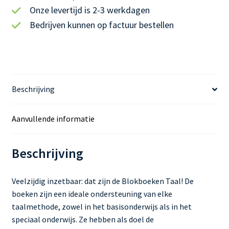
&
Onze levertijd is 2-3 werkdagen
D
Bedrijven kunnen op factuur bestellen
i
c
t
e
e
Beschrijving
s
Aanvullende informatie
Beschrijving
Veelzijdig inzetbaar: dat zijn de Blokboeken Taal! De
boeken zijn een ideale ondersteuning van elke
taalmethode, zowel in het basisonderwijs als in het
speciaal onderwijs. Ze hebben als doel de