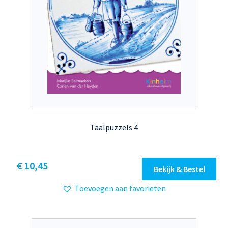
Taalpuzzels 4
Dit
€ 10,45
Bekijk & Bestel
product
Toevoegen aan favorieten
heeft
meerdere
variaties.
Deze