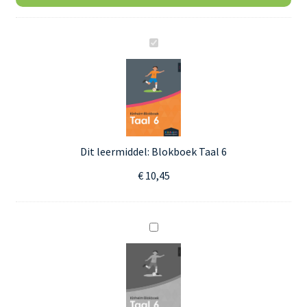
B
l
o
k
b
o
e
Dit leermiddel:
Blokboek Taal 6
k
€ 10,45
T
a
a
B
l
l
6
o
k
b