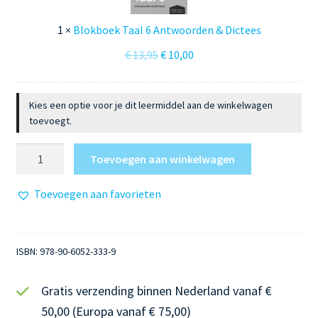
o
e
1
×
Blokboek Taal 6 Antwoorden & Dictees
k
Oorspronkelijke
Huidige
€
13,95
€
10,00
T
prijs
prijs
a
was:
is:
a
Kies een optie voor je dit leermiddel aan de winkelwagen
€ 13,95.
€ 10,00.
l
toevoegt.
6
A
Blokboek
Toevoegen aan winkelwagen
n
Taal
t
6
Toevoegen aan favorieten
w
aantal
o
o
ISBN:
978-90-6052-333-9
r
d
Gratis verzending binnen Nederland vanaf €
e
n
50,00 (Europa vanaf € 75,00)