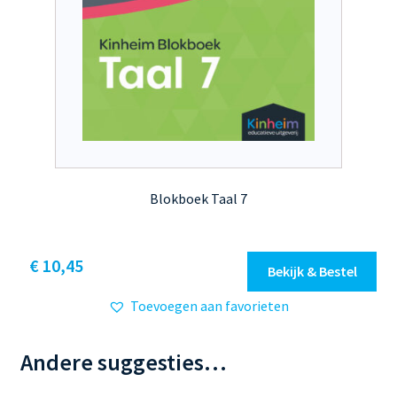
Blokboek Taal 7
Dit
€ 10,45
Bekijk & Bestel
product
Toevoegen aan favorieten
heeft
meerdere
variaties.
Andere suggesties…
Deze
optie