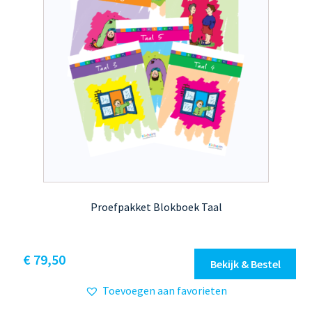
productpagina
Proefpakket Blokboek Taal
€
79,50
Bekijk & Bestel
Toevoegen aan favorieten