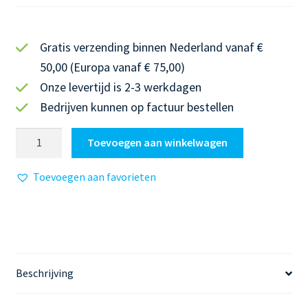
Gratis verzending binnen Nederland vanaf €
50,00 (Europa vanaf € 75,00)
Onze levertijd is 2-3 werkdagen
Bedrijven kunnen op factuur bestellen
Blokboek
Toevoegen aan winkelwagen
Taal
5
Toevoegen aan favorieten
|
Werkbladen
Taalbeschouwing:
taalbegrip
en
betekenisrelaties
Beschrijving
1
aantal