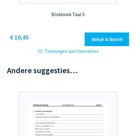
Blokboek Taal 5
Dit
€ 10,45
Bekijk & Bestel
product
Toevoegen aan favorieten
heeft
meerdere
variaties.
Andere suggesties…
Deze
optie
kan
gekozen
worden
op
de
productpagina