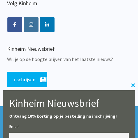
Volg Kinheim
Kinheim Nieuwsbrief
Wil je op de hoogte blijven van het laatste nieuws?
Inschrijven
Cl
th
Kinheim Nieuwsbrief
m
Tijdens de zomerperiode blijft onze webshop geopend,
© Alle rechten voorbehouden 2026 | Educatieve Uitgeverij
Ontvang 10% korting op je bestelling na inschrijving!
maar op dit moment worden er geen leveringen gedaan
Kinheim
Email
(particulieren en boekhandels uitgezonderd). Vanaf 10