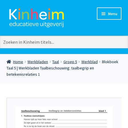
Ga
Ga
Menu
door
naar
naar
de
navigatie
inhoud
Vakgebieden
Groepen
Aardrijkskunde
Groep 3
Burgerschap
Groep 4
Home
Werkbladen
Taal
Groep 5
Werkblad
Blokboek
Creatief
Groep 5
Taal 5 | Werkbladen Taalbeschouwing: taalbegrip en
Europese talen
Groep 6
betekenisrelaties 1
Extra
Groep 7
Geschiedenis
Groep 8
Lezen
Kleuters
Natuuronderwijs
Plusgroep
Rekenen
Taal
Verkeer