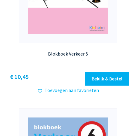
Blokboek Verkeer 5
Dit
€ 10,45
Bekijk & Bestel
product
Toevoegen aan favorieten
heeft
meerdere
variaties.
Deze
optie
kan
gekozen