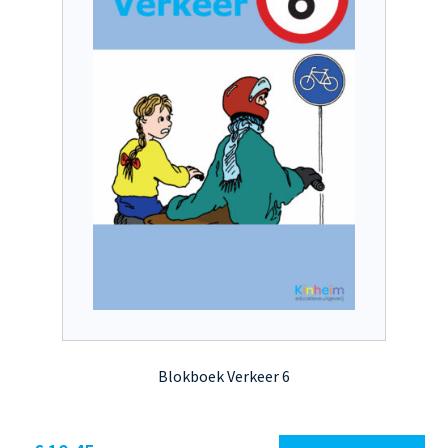
worden
op
de
productpagina
Blokboek Verkeer 6
Dit