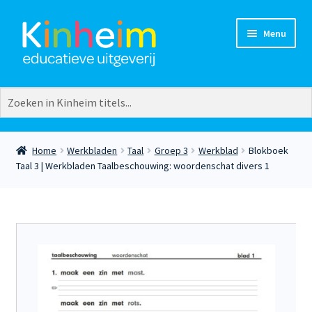
Ga
Ga
Menu
door
naar
naar
de
navigatie
inhoud
Vakgebieden
Groepen
Aardrijkskunde
Groep 3
Burgerschap
Groep 4
Home
Werkbladen
Taal
Groep 3
Werkblad
Blokboek
Creatief
Groep 5
Taal 3 | Werkbladen Taalbeschouwing: woordenschat divers 1
Europese talen
Groep 6
Extra
Groep 7
Geschiedenis
Groep 8
Lezen
Kleuters
Natuuronderwijs
Plusgroep
Rekenen
Taal
Verkeer