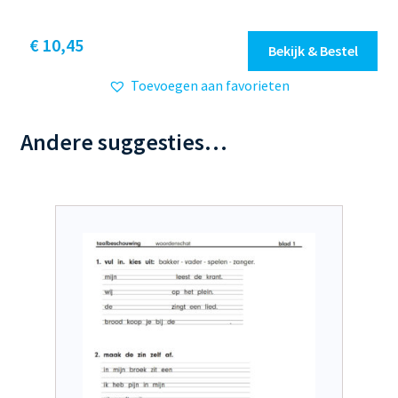
Dit
€ 10,45
Bekijk & Bestel
product
Toevoegen aan favorieten
heeft
meerdere
variaties.
Andere suggesties…
Deze
optie
kan
gekozen
worden
op
de
productpagina