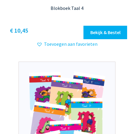
Blokboek Taal 4
Dit
€ 10,45
Bekijk & Bestel
product
Toevoegen aan favorieten
heeft
meerdere
variaties.
Deze
optie
kan
gekozen
worden
op
de
productpagina