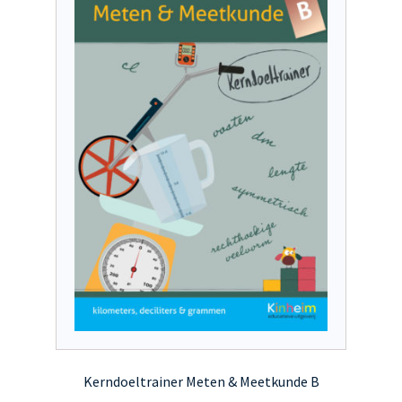
optie
kan
gekozen
worden
op
de
productpagina
Kerndoeltrainer Meten & Meetkunde B