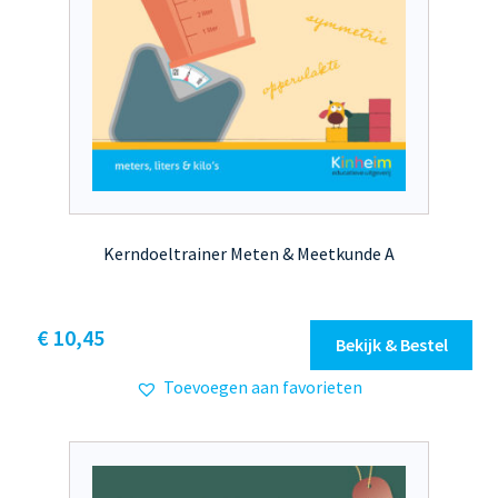
Kerndoeltrainer Meten & Meetkunde A
Dit
€ 10,45
Bekijk & Bestel
product
Toevoegen aan favorieten
heeft
meerdere
variaties.
Deze