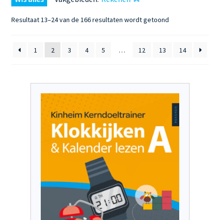
Gesorteerd
Resultaat 13–24 van de 166 resultaten wordt getoond
op
nieuwste
1
2
3
4
5
…
12
13
14