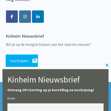
Kinheim Nieuwsbrief
Wil je op de hoogte blijven van het laatste nieuws?
Inschrijven
Cl
th
Kinheim Nieuwsbrief
m
Tijdens de zomerperiode blijft onze webshop geopend,
© Alle rechten voorbehouden 2026 | Educatieve Uitgeverij
Ontvang 10% korting op je bestelling na inschrijving!
maar op dit moment worden er geen leveringen gedaan
Kinheim
Email
(particulieren en boekhandels uitgezonderd). Vanaf 10
augustus starten wij weer met het verwerken en leveren