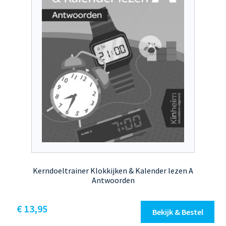
op
de
productpagina
Kerndoeltrainer Klokkijken & Kalender lezen A
Antwoorden
€
13,95
Bekijk & Bestel