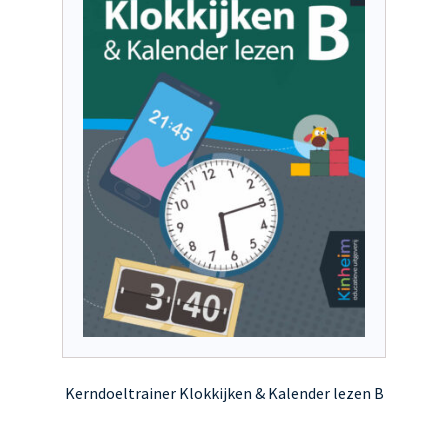
gekozen
worden
op
de
productpagina
Kerndoeltrainer Klokkijken & Kalender lezen B