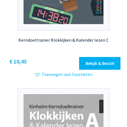
Kerndoeltrainer Klokkijken & Kalender lezen C
Dit
€ 10,45
Bekijk & Bestel
product
Toevoegen aan favorieten
heeft
meerdere
variaties.
Deze
optie
kan
gekozen
worden