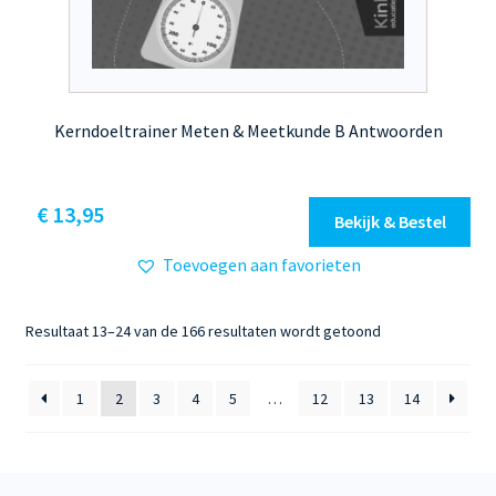
Kerndoeltrainer Meten & Meetkunde B Antwoorden
€
13,95
Bekijk & Bestel
Toevoegen aan favorieten
Gesorteerd
Resultaat 13–24 van de 166 resultaten wordt getoond
op
nieuwste
1
2
3
4
5
…
12
13
14