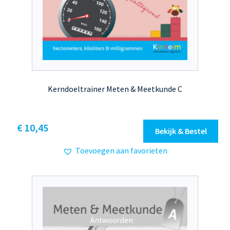
Kerndoeltrainer Meten & Meetkunde C
Dit
€ 10,45
Bekijk & Bestel
product
Toevoegen aan favorieten
heeft
meerdere
variaties.
Deze
optie
kan
gekozen