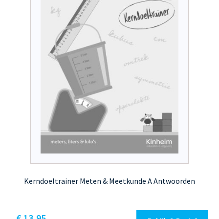
worden
op
de
productpagina
Kerndoeltrainer Meten & Meetkunde A Antwoorden
€
13,95