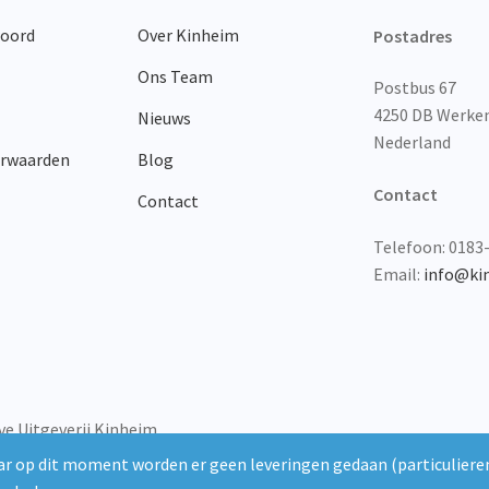
worden
woord
Over Kinheim
op
Postadres
de
Ons Team
productpagina
Postbus 67
4250 DB Werk
Nieuws
Nederland
orwaarden
Blog
Contact
Contact
Telefoon: 0183
Email:
info@ki
ve Uitgeverij Kinheim
r op dit moment worden er geen leveringen gedaan (particulieren