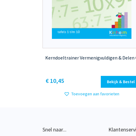
Kerndoeltrainer Vermenigvuldigen & Delen 
Dit
€ 10,45
Bekijk & Bestel
product
heeft
Toevoegen aan favorieten
meerdere
variaties.
Deze
optie
kan
Snel naar...
Klantenserv
gekozen