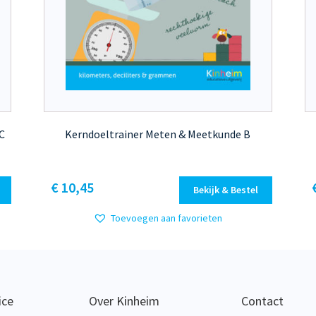
C
Kerndoeltrainer Meten & Meetkunde B
Dit
€ 10,45
Bekijk & Bestel
product
heeft
Toevoegen aan favorieten
meerdere
variaties.
Deze
optie
kan
ice
Over Kinheim
Contact
gekozen