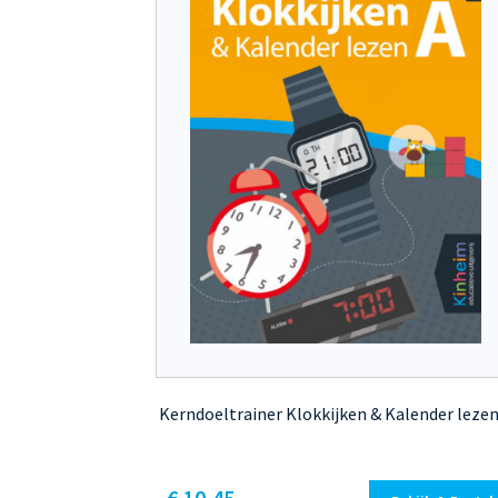
Kerndoeltrainer Klokkijken & Kalender lezen
Dit
€ 10,45