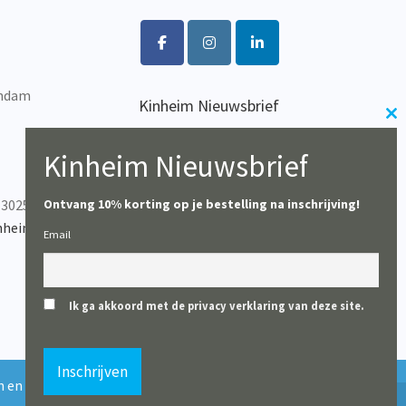
worden
op
de
productpagina
endam
Kinheim Nieuwsbrief
Cl
Wil je op de hoogte blijven
th
van het laatste nieuws?
Kinheim Nieuwsbrief
m
-302537
Ontvang 10% korting op je bestelling na inschrijving!
Inschrijven
nheim.com
Email
Ik ga akkoord met de privacy verklaring van deze site.
0
 en boekhandels uitgezonderd). Vanaf 10 augustus starten wij