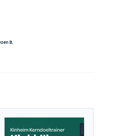
ezen B
.