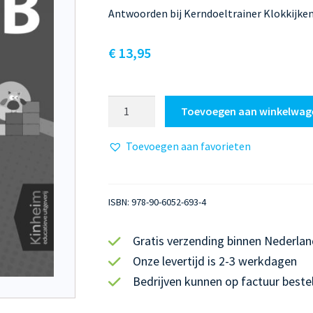
Antwoorden bij Kerndoeltrainer Klokkijken
€
13,95
Kerndoeltrainer
Toevoegen aan winkelwag
Klokkijken
&
Toevoegen aan favorieten
Kalender
lezen
B
ISBN:
978-90-6052-693-4
Antwoorden
aantal
Gratis verzending binnen Nederlan
Onze levertijd is 2-3 werkdagen
Bedrijven kunnen op factuur beste