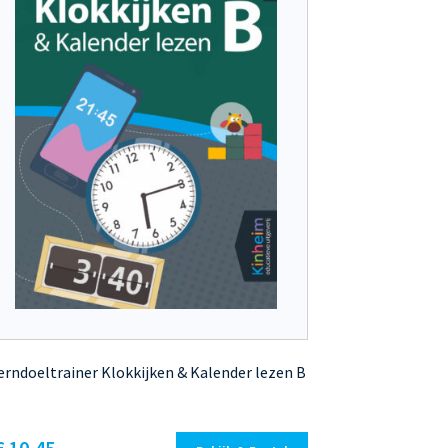
erndoeltrainer Klokkijken & Kalender lezen B
Dit
€ 10,45