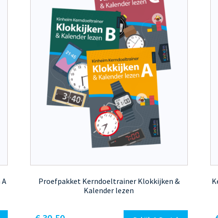
 A
Proefpakket Kerndoeltrainer Klokkijken &
K
Kalender lezen
€
30,50