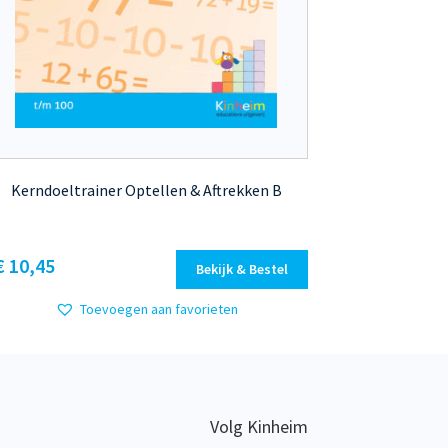
Kerndoeltrainer Optellen & Aftrekken B
Dit
€ 10,45
Bekijk & Bestel
product
heeft
Toevoegen aan favorieten
meerdere
variaties.
Deze
optie
kan
Volg Kinheim
gekozen