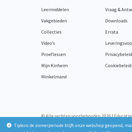
worden
Leermiddelen
Vraag & Ant
op
de
Vakgebieden
Downloads
productpagina
Collecties
Errata
Video’s
Leveringsvo
Proeflessen
Privacybeleid
Mijn Kinheim
Cookiebeleid
Winkelmand
© Alle rechten voorbehouden 2026 | Educatie
Tijdens de zomerperiode blijft onze webshop geopend, maa