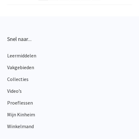
gekozen
worden
op
de
productpagina
Snel naar...
Leermiddelen
Vakgebieden
Collecties
Video’s
Proeflessen
Mijn Kinheim
Winkelmand