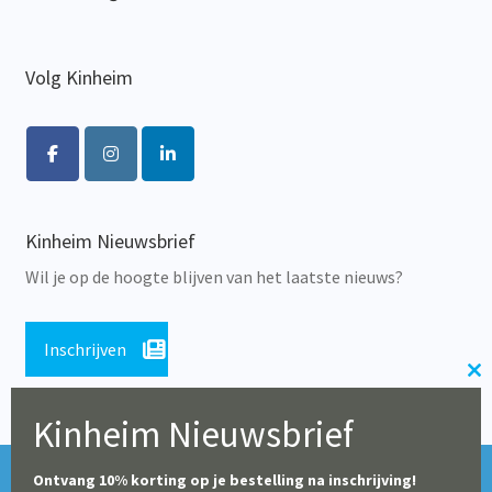
Volg Kinheim
Kinheim Nieuwsbrief
Wil je op de hoogte blijven van het laatste nieuws?
Inschrijven
Cl
th
Kinheim Nieuwsbrief
m
Tijdens de zomerperiode blijft onze webshop geopend,
© Alle rechten voorbehouden 2026 | Educatieve Uitgeverij
Ontvang 10% korting op je bestelling na inschrijving!