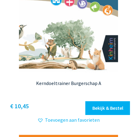
Kerndoeltrainer Burgerschap A
Dit
€ 10,45
Bekijk & Bestel
product
Toevoegen aan favorieten
heeft
meerdere
variaties.