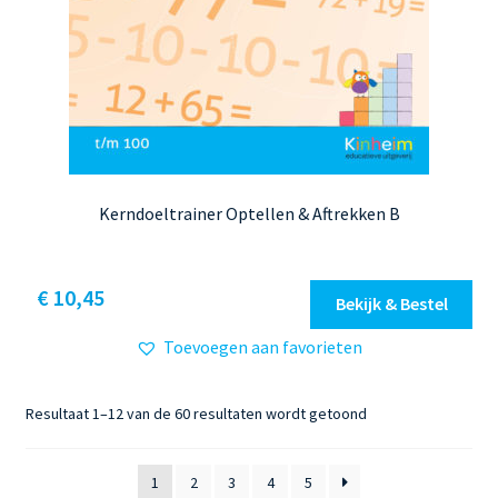
Kerndoeltrainer Optellen & Aftrekken B
Dit
€ 10,45
Bekijk & Bestel
product
Toevoegen aan favorieten
heeft
meerdere
variaties.
Gesorteerd
Resultaat 1–12 van de 60 resultaten wordt getoond
Deze
op
optie
nieuwste
1
2
3
4
5
kan