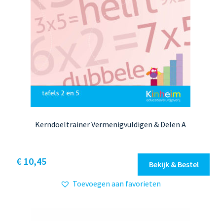
Kerndoeltrainer Vermenigvuldigen & Delen A
Dit
€ 10,45
Bekijk & Bestel
product
Toevoegen aan favorieten
heeft
meerdere
variaties.
Deze