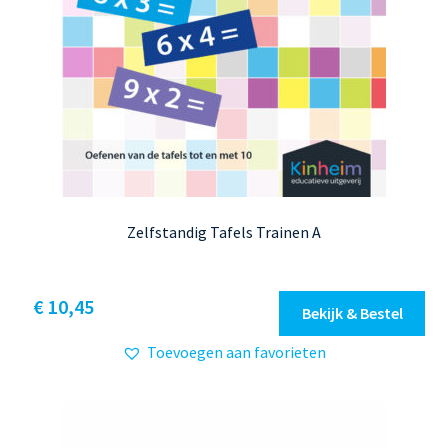
Zelfstandig Tafels Trainen A
Dit
€ 10,45
Bekijk & Bestel
product
Toevoegen aan favorieten
heeft
meerdere
variaties.
Deze