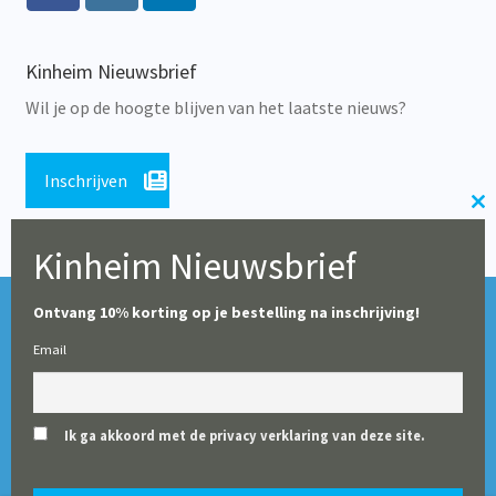
Kinheim Nieuwsbrief
Wil je op de hoogte blijven van het laatste nieuws?
Inschrijven
Cl
th
Kinheim Nieuwsbrief
m
Tijdens de zomerperiode blijft onze webshop geopend,
© Alle rechten voorbehouden 2026 | Educatieve Uitgeverij
Ontvang 10% korting op je bestelling na inschrijving!
maar op dit moment worden er geen leveringen gedaan
Kinheim
Email
(particulieren en boekhandels uitgezonderd). Vanaf 10
augustus starten wij weer met het verwerken en leveren
van alle bestellingen voor scholen.
Ik ga akkoord met de privacy verklaring van deze site.
Negeren