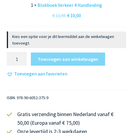
e
1
×
Blokboek Verkeer 4 Handleiding
k
Oorspronkelijke
Huidige
€
11,95
€
10,00
V
prijs
prijs
e
was:
is:
r
Kies een optie voor je dit leermiddel aan de winkelwagen
€ 11,95.
€ 10,00.
k
toevoegt.
e
e
Blokboek
Toevoegen aan winkelwagen
r
Verkeer
4
4
Toevoegen aan favorieten
H
aantal
a
n
ISBN:
978-90-6052-375-9
d
l
Gratis verzending binnen Nederland vanaf €
e
i
50,00 (Europa vanaf € 75,00)
d
Onze levertijd is 2-3 werkdagen