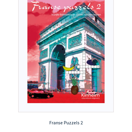
kan
gekozen
worden
op
de
productpagina
Franse Puzzels 2