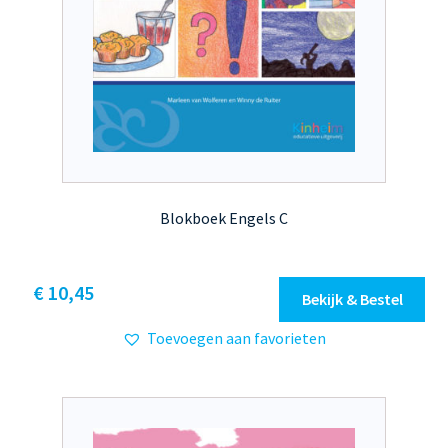
Blokboek Engels C
Dit
€ 10,45
Bekijk & Bestel
product
Toevoegen aan favorieten
heeft
meerdere
variaties.
Deze
optie