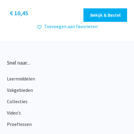
Dit
€ 10,45
Bekijk & Bestel
product
Toevoegen aan favorieten
heeft
meerdere
variaties.
Deze
optie
Snel naar...
kan
gekozen
Leermiddelen
worden
op
Vakgebieden
de
productpagina
Collecties
Video’s
Proeflessen