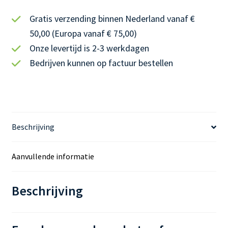
z
Gratis verzending binnen Nederland vanaf €
e
l
50,00 (Europa vanaf € 75,00)
s
Onze levertijd is 2-3 werkdagen
2
Bedrijven kunnen op factuur bestellen
A
n
t
w
o
Beschrijving
o
r
Aanvullende informatie
d
e
n
Beschrijving