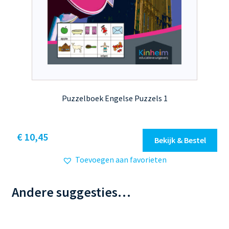
Puzzelboek Engelse Puzzels 1
Dit
€ 10,45
Bekijk & Bestel
product
Toevoegen aan favorieten
heeft
meerdere
variaties.
Andere suggesties…
Deze
optie
kan