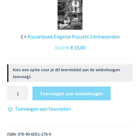
z
e
z
l
e
s
l
e
b
P
1
×
Puzzelboek Engelse Puzzels 2 Antwoorden
o
u
Oorspronkelijke
Huidige
€
13,95
€
10,00
e
z
prijs
prijs
k
z
was:
is:
E
e
Kies een optie voor je dit leermiddel aan de winkelwagen
€ 13,95.
€ 10,00.
n
l
toevoegt.
g
s
e
Puzzelboek
2
Toevoegen aan winkelwagen
l
Engelse
s
Puzzels
Toevoegen aan favorieten
e
2
P
aantal
u
ISBN:
978-90-6052-276-9
z