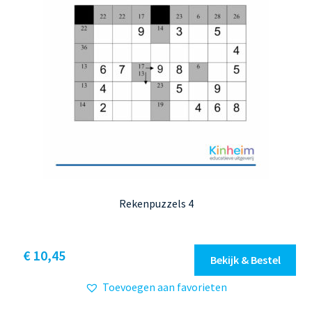
productpagina
Rekenpuzzels 4
Dit
€ 10,45
Bekijk & Bestel
product
Toevoegen aan favorieten
heeft
meerdere