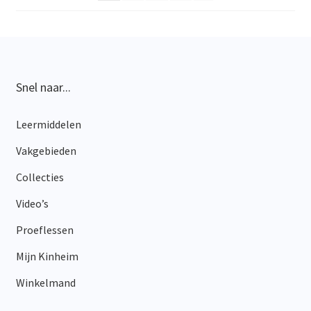
gekozen
worden
op
de
productpagina
Snel naar...
Leermiddelen
Vakgebieden
Collecties
Video’s
Proeflessen
Mijn Kinheim
Winkelmand