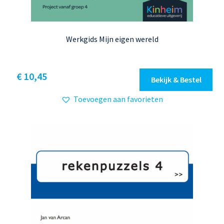
Werkgids Mijn eigen wereld
Dit
€ 10,45
Bekijk & Bestel
product
Toevoegen aan favorieten
heeft
meerdere
variaties.
Deze
optie
kan
gekozen
worden
op
de