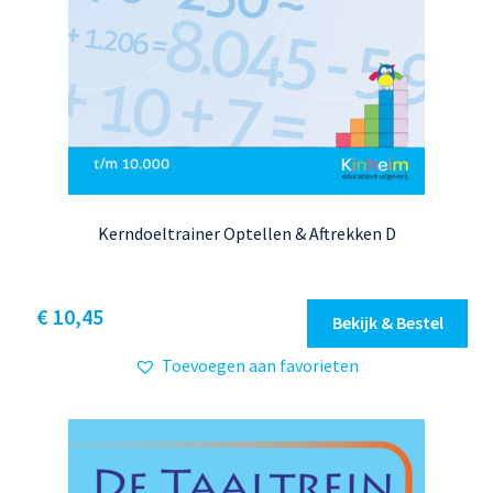
Kerndoeltrainer Optellen & Aftrekken D
Dit
€ 10,45
Bekijk & Bestel
product
Toevoegen aan favorieten
heeft
meerdere
variaties.
Deze
optie