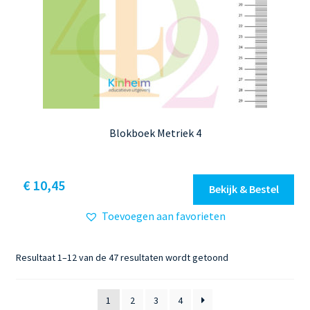
Blokboek Metriek 4
Dit
€ 10,45
Bekijk & Bestel
product
Toevoegen aan favorieten
heeft
meerdere
variaties.
Gesorteerd
Resultaat 1–12 van de 47 resultaten wordt getoond
Deze
op
optie
nieuwste
1
2
3
4
kan