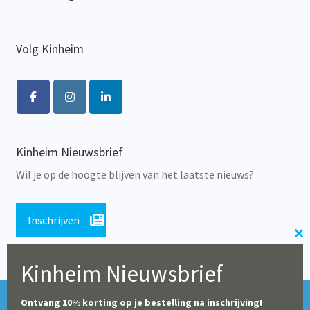
Volg Kinheim
Kinheim Nieuwsbrief
Wil je op de hoogte blijven van het laatste nieuws?
Inschrijven
Cl
th
Kinheim Nieuwsbrief
m
Tijdens de zomerperiode blijft onze webshop geopend,
© Alle rechten voorbehouden 2026 | Educatieve Uitgeverij
Ontvang 10% korting op je bestelling na inschrijving!