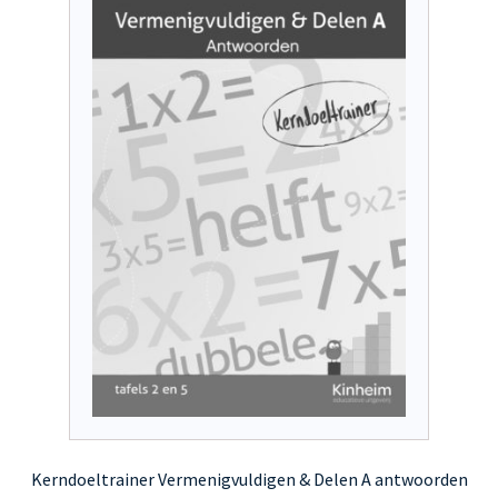
optie
kan
gekozen
worden
op
de
productpagina
Kerndoeltrainer Vermenigvuldigen & Delen A antwoorden