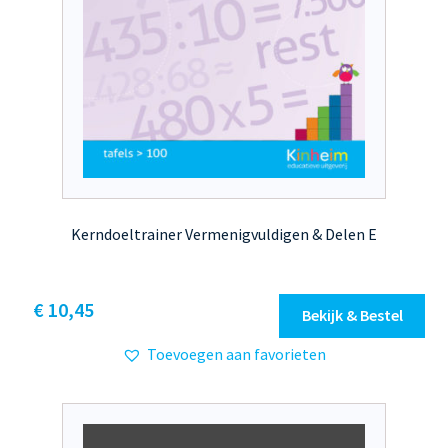
Kerndoeltrainer Vermenigvuldigen & Delen E
Dit
€ 10,45
Bekijk & Bestel
product
Toevoegen aan favorieten
heeft
meerdere
variaties.
Deze