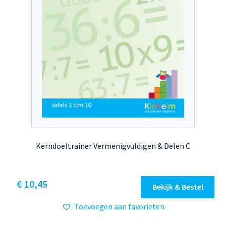
productpagina
Kerndoeltrainer Vermenigvuldigen & Delen C
Dit
€ 10,45
Bekijk & Bestel
product
Toevoegen aan favorieten
heeft
meerdere