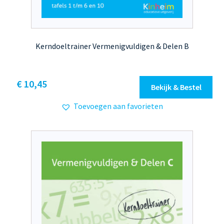
Kerndoeltrainer Vermenigvuldigen & Delen B
Dit
€ 10,45
Bekijk & Bestel
product
Toevoegen aan favorieten
heeft
meerdere
variaties.
Deze
optie
kan
gekozen
worden
op
de