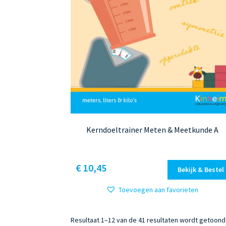
Kerndoeltrainer Meten & Meetkunde A
Dit
€ 10,45
Bekijk & Bestel
product
heeft
Toevoegen aan favorieten
meerdere
variaties.
Resultaat 1–12 van de 41 resultaten wordt getoond
Deze