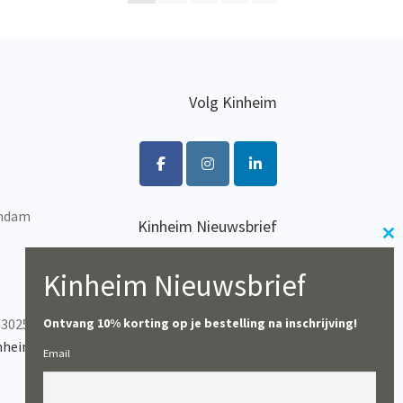
optie
kan
gekozen
worden
op
Volg Kinheim
de
productpagina
endam
Kinheim Nieuwsbrief
Cl
Wil je op de hoogte blijven
th
van het laatste nieuws?
Kinheim Nieuwsbrief
m
Ontvang 10% korting op je bestelling na inschrijving!
-302537
Inschrijven
nheim.com
Email