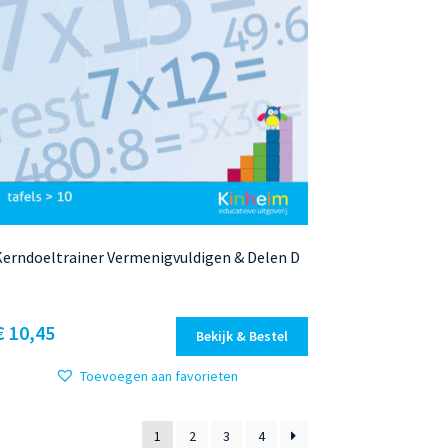
erndoeltrainer Vermenigvuldigen & Delen D
Dit
€ 10,45
Bekijk & Bestel
product
heeft
Toevoegen aan favorieten
meerdere
variaties.
1
2
3
4
Deze