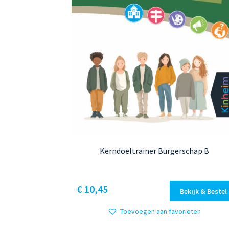
Kerndoeltrainer Burgerschap B
Dit
€ 10,45
Bekijk & Bestel
product
heeft
Toevoegen aan favorieten
meerdere