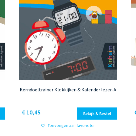
Kerndoeltrainer Klokkijken & Kalender lezen A
Dit
€ 10,45
Bekijk & Bestel
product
heeft
Toevoegen aan favorieten
meerdere