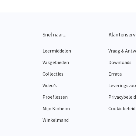
optie
kan
gekozen
worden
op
Snel naar...
Klantenserv
de
productpagina
Leermiddelen
Vraag & Ant
Vakgebieden
Downloads
Collecties
Errata
Video’s
Leveringsvo
Proeflessen
Privacybeleid
Mijn Kinheim
Cookiebeleid
Winkelmand