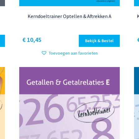
Kerndoeltrainer Optellen & Aftrekken A
Dit
€ 10,45
Bekijk & Bestel
product
heeft
Toevoegen aan favorieten
meerdere
variaties.
Deze
optie
kan
gekozen
worden
op
de
productpagina