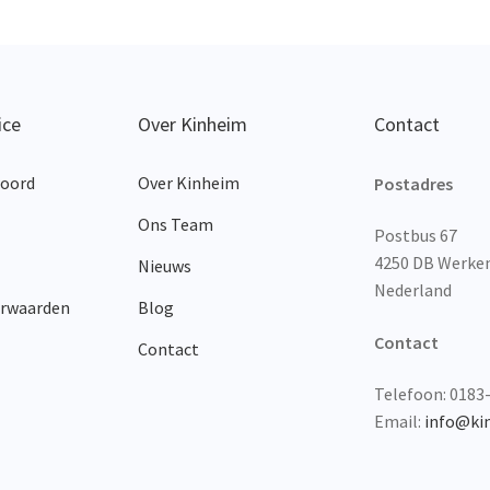
op
optie
nieuwste
kan
gekozen
worden
op
ice
Over Kinheim
Contact
de
productpagina
woord
Over Kinheim
Postadres
Ons Team
Postbus 67
4250 DB Werk
Nieuws
Nederland
orwaarden
Blog
Contact
Contact
Telefoon: 0183
Email:
info@ki