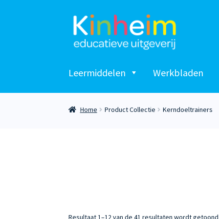
Ga
Ga
door
naar
naar
de
navigatie
inhoud
Leermiddelen
Werkbladen
Home
Product Collectie
Kerndoeltrainers
Resultaat 1–12 van de 41 resultaten wordt getoond