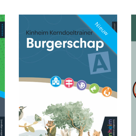
op
nieuwste
Nieuw