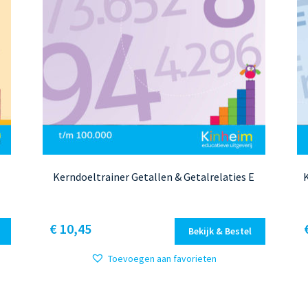
Kerndoeltrainer Getallen & Getalrelaties E
K
Dit
€ 10,45
Bekijk & Bestel
product
heeft
Toevoegen aan favorieten
meerdere
variaties.
Gesorteerd
Deze