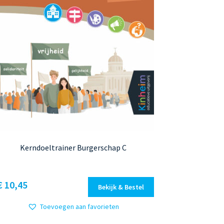
Kerndoeltrainer Burgerschap C
Dit
€ 10,45
Bekijk & Bestel
product
heeft
Toevoegen aan favorieten
meerdere