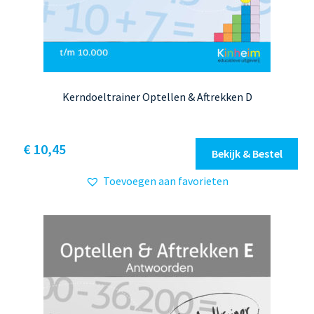
Kerndoeltrainer Optellen & Aftrekken D
Dit
€ 10,45
Bekijk & Bestel
product
Toevoegen aan favorieten
heeft
meerdere
variaties.
Deze
optie
kan
gekozen
worden