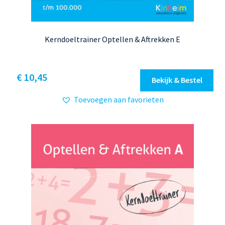
Kerndoeltrainer Optellen & Aftrekken E
Dit
€ 10,45
Bekijk & Bestel
product
Toevoegen aan favorieten
heeft
meerdere
variaties.
Deze
optie
kan
gekozen
worden
op
de