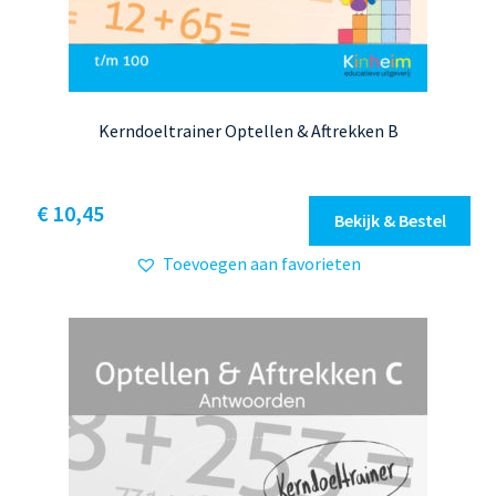
Kerndoeltrainer Optellen & Aftrekken B
Dit
€ 10,45
Bekijk & Bestel
product
Toevoegen aan favorieten
heeft
meerdere
variaties.
Deze
optie
kan
gekozen
worden
op