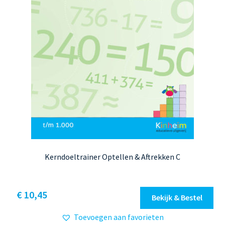
Kerndoeltrainer Optellen & Aftrekken C
Dit
€ 10,45
Bekijk & Bestel
product
Toevoegen aan favorieten
heeft