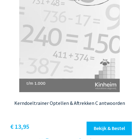
de
productpagina
Kerndoeltrainer Optellen & Aftrekken C antwoorden
€
13,95
Bekijk & Bestel