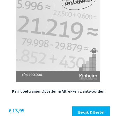
op
de
productpagina
Kerndoeltrainer Optellen & Aftrekken E antwoorden
€
13,95
Bekijk & Bestel