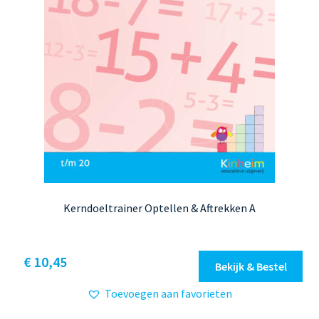
productpagina
Kerndoeltrainer Optellen & Aftrekken A
Dit
€ 10,45
Bekijk & Bestel
product
Toevoegen aan favorieten
heeft
meerdere