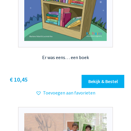
Er was eens… een boek
Dit
€ 10,45
Bekijk & Bestel
product
Toevoegen aan favorieten
heeft
meerdere
variaties.
Deze
optie
kan