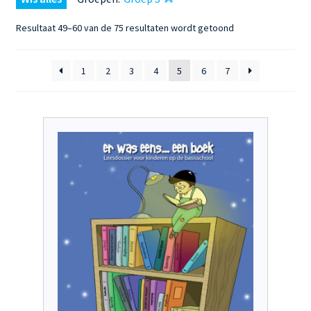
Gesorteerd
Resultaat 49–60 van de 75 resultaten wordt getoond
op
nieuwste
1
2
3
4
5
6
7