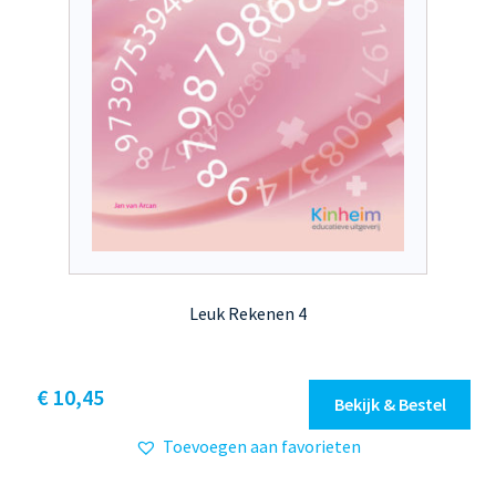
productpagina
Leuk Rekenen 4
Dit
€ 10,45
Bekijk & Bestel
product
Toevoegen aan favorieten
heeft
meerdere