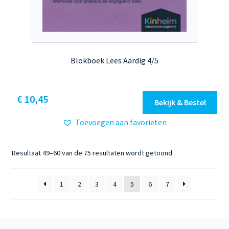
Blokboek Lees Aardig 4/5
Dit
€ 10,45
Bekijk & Bestel
product
Toevoegen aan favorieten
heeft
meerdere
variaties.
Gesorteerd
Resultaat 49–60 van de 75 resultaten wordt getoond
Deze
op
optie
nieuwste
1
2
3
4
5
6
7
kan
gekozen
worden
op