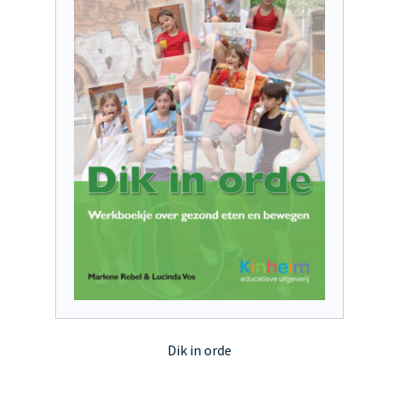
gekozen
worden
op
de
productpagina
Dik in orde