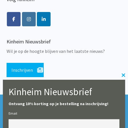
Kinheim Nieuwsbrief
Wil je op de hoogte blijven van het laatste nieuws?
Inschrijven
Cl
th
Kinheim Nieuwsbrief
m
Tijdens de zomerperiode blijft onze webshop geopend,
© Alle rechten voorbehouden 2026 | Educatieve Uitgeverij
Ontvang 10% korting op je bestelling na inschrijving!
maar op dit moment worden er geen leveringen gedaan
Kinheim
Email
(particulieren en boekhandels uitgezonderd). Vanaf 10
augustus starten wij weer met het verwerken en leveren