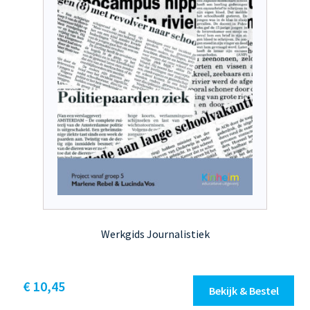
op
de
productpagina
Werkgids Journalistiek
Dit
€ 10,45
Bekijk & Bestel
product