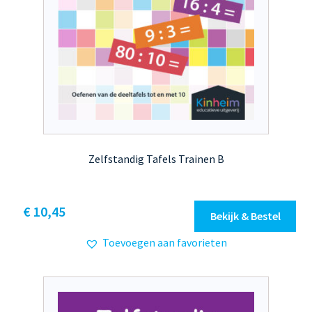
Zelfstandig Tafels Trainen B
Dit
€ 10,45
Bekijk & Bestel
product
Toevoegen aan favorieten
heeft
meerdere
variaties.
Deze