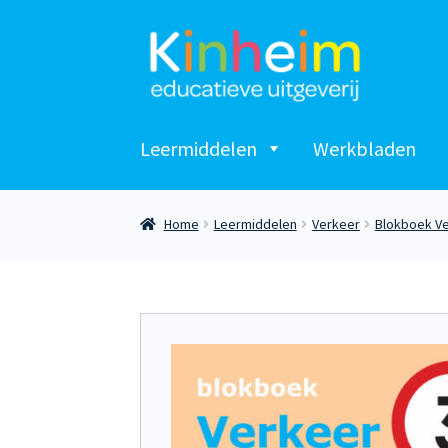
Ga
Ga
door
naar
naar
de
navigatie
inhoud
Leermiddelen
Werkbladen
Home
Leermiddelen
Verkeer
Blokboek V