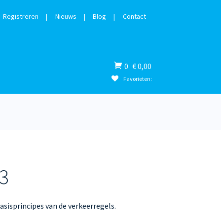
Registreren
|
Nieuws
|
Blog
|
Contact
Winkelwagen
0
€
0,00
Favorieten:
3
basisprincipes van de verkeerregels.