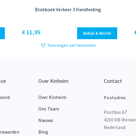
Blokboek Verkeer 3 Handleiding
€
11,95
Bekijk & Bestel
Toevoegen aan favorieten
ice
Over Kinheim
Contact
woord
Over Kinheim
Postadres
Ons Team
Postbus 67
4250 DB Werk
Nieuws
Nederland
orwaarden
Blog