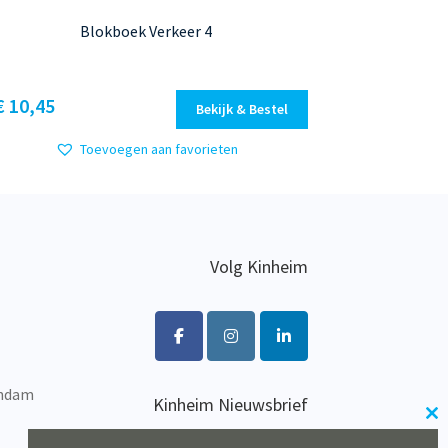
Blokboek Verkeer 4
Dit
€ 10,45
Bekijk & Bestel
product
heeft
Toevoegen aan favorieten
meerdere
variaties.
Deze
optie
kan
Volg Kinheim
gekozen
worden
op
de
productpagina
endam
Kinheim Nieuwsbrief
Cl
Wil je op de hoogte blijven