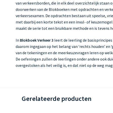
n
van verkeersborden, die in elk deel overzichtelijk staa
g
doorwerken van de Blokboeken met opdrachten en verkee
verkeersexamen. De opdrachten bestaan uit speelse, vrien
met daarbij een korte tekst en een invul- of keuzemogeli
maakt de serie tot een bruikbare methode en is tevens
In
Blokboek Verkeer 3
leert de leerling de basisprincipe
daarom ingegaan op het belang van ‘rechts houden’ en ‘go
van de tekeningen en de meerkeuzevragen leren op welk
De oefeningen zullen de leerlingen onder andere ook du
overgestoken als het veilig is, en dat niet op de weg ma
Gerelateerde producten