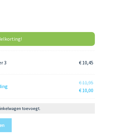
elkorting!
r 3
€ 10,45
Oorspronkelijke
€
11,95
ding
prijs
Huidige
€
10,00
was:
prijs
€ 11,95.
is:
 winkelwagen toevoegt.
€ 10,00.
en