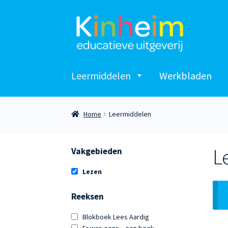
Ga
Ga
door
naar
naar
de
navigatie
inhoud
Leermiddelen
Werkbladen
Home
Leermiddelen
L
Vakgebieden
Lezen
Reeksen
Blokboek Lees Aardig
Er was eens... een boek