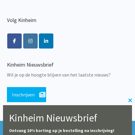
Volg Kinheim
Kinheim Nieuwsbrief
Wil je op de hoogte blijven van het laatste nieuws?
Inschrijven
Cl
th
Kinheim Nieuwsbrief
m
Tijdens de zomerperiode blijft onze webshop geopend,
© Alle rechten voorbehouden 2026 | Educatieve Uitgeverij
Ontvang 10% korting op je bestelling na inschrijving!