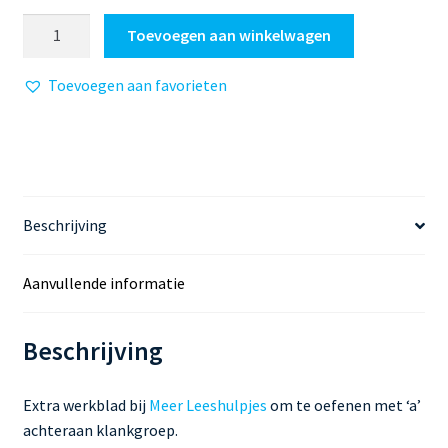
Meer
Toevoegen aan winkelwagen
Leeshulpjes
|
Toevoegen aan favorieten
Werkblad
'a'
achteraan
aantal
Beschrijving
Aanvullende informatie
Beschrijving
Extra werkblad bij
Meer Leeshulpjes
om te oefenen met ‘a’
achteraan klankgroep.