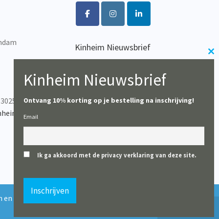
op
de
productpagina
endam
Kinheim Nieuwsbrief
Cl
Wil je op de hoogte blijven
th
van het laatste nieuws?
Kinheim Nieuwsbrief
m
-302537
Ontvang 10% korting op je bestelling na inschrijving!
Inschrijven
nheim.com
Email
Ik ga akkoord met de privacy verklaring van deze site.
0
 en boekhandels uitgezonderd). Vanaf 10 augustus starten wij
Negeren