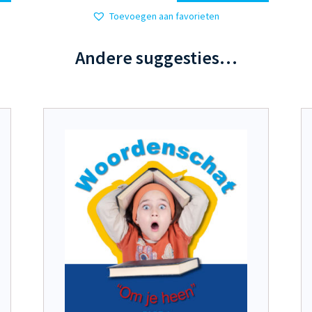
heeft
Toevoegen aan favorieten
meerdere
variaties.
Andere suggesties…
Deze
optie
kan
gekozen
worden
op
de
productpagina