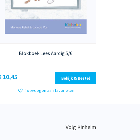
Blokboek Lees Aardig 5/6
Dit
€ 10,45
Bekijk & Bestel
product
heeft
Toevoegen aan favorieten
meerdere
variaties.
Deze
optie
kan
Volg Kinheim
gekozen
worden