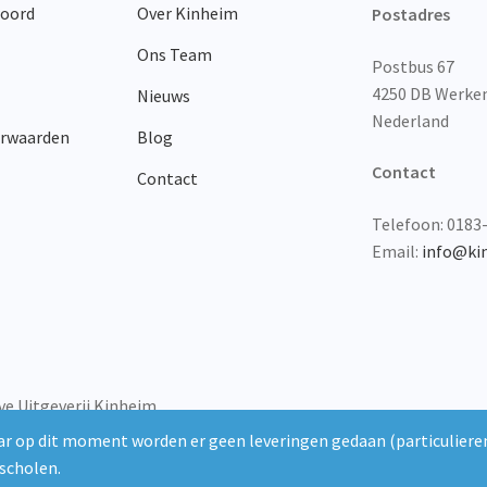
woord
Over Kinheim
op
Postadres
de
Ons Team
productpagina
Postbus 67
4250 DB Werk
Nieuws
Nederland
orwaarden
Blog
Contact
Contact
Telefoon: 0183
Email:
info@ki
ve Uitgeverij Kinheim
r op dit moment worden er geen leveringen gedaan (particulieren
scholen.