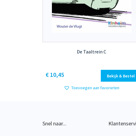
De Taaltrein C
Dit
€ 10,45
Bekijk & Bestel
product
heeft
Toevoegen aan favorieten
meerdere
variaties.
Deze
optie
kan
Snel naar...
Klantenserv
gekozen
worden