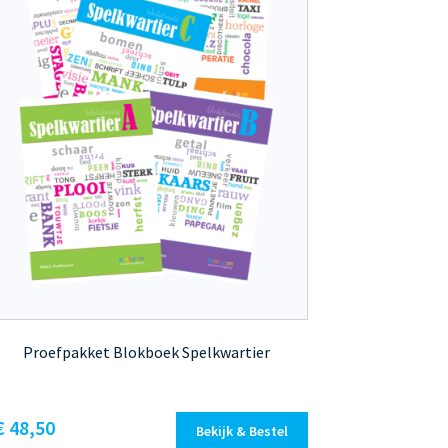
Proefpakket Blokboek Spelkwartier
€
48,50
Bekijk & Bestel