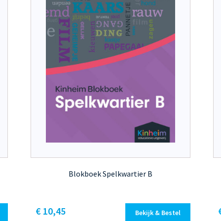
Blokboek Spelkwartier B
Dit
€ 10,45
Bekijk & Bestel
product