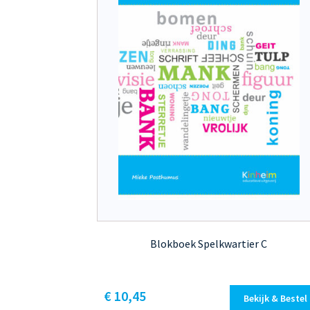
Blokboek Spelkwartier C
Dit
€ 10,45
Bekijk & Bestel
product