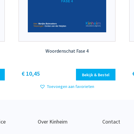
Woordenschat Fase 4
Dit
€ 10,45
Bekijk & Bestel
product
heeft
Toevoegen aan favorieten
meerdere
variaties.
Deze
optie
kan
ice
Over Kinheim
Contact
gekozen
worden