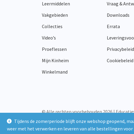
Leermiddelen
Vraag & Ant
op
de
Vakgebieden
Downloads
productpagina
Collecties
Errata
Video’s
Leveringsvo
Proeflessen
Privacybeleid
Mijn Kinheim
Cookiebeleid
Winkelmand
© Alle rechten voorbehouden 2026 | Educatie
Tijdens de zomerperiode blijft onze webshop geopend, maa
weer met het verwerken en leveren van alle bestellingen voor 