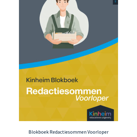
kan
gekozen
worden
op
de
productpagina
Blokboek Redactiesommen Voorloper