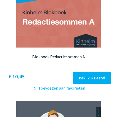
Blokboek Redactiesommen A
Dit
€ 10,45
Bekijk & Bestel
product
Toevoegen aan favorieten
heeft
meerdere
variaties.
Deze
optie