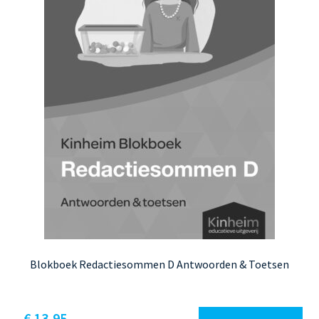
worden
op
de
productpagina
Blokboek Redactiesommen D Antwoorden & Toetsen
€
13,95