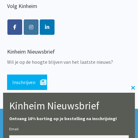
Volg Kinheim
Kinheim Nieuwsbrief
Wil je op de hoogte blijven van het laatste nieuws?
Inschrijven
Cl
th
Kinheim Nieuwsbrief
m
Tijdens de zomerperiode blijft onze webshop geopend,
© Alle rechten voorbehouden 2026 | Educatieve Uitgeverij
Ontvang 10% korting op je bestelling na inschrijving!
maar op dit moment worden er geen leveringen gedaan
Kinheim
Email
(particulieren en boekhandels uitgezonderd). Vanaf 10