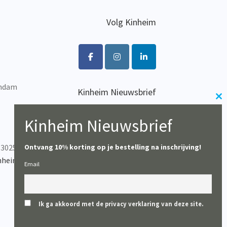
Volg Kinheim
endam
Kinheim Nieuwsbrief
Cl
Wil je op de hoogte blijven
th
van het laatste nieuws?
Kinheim Nieuwsbrief
m
-302537
Ontvang 10% korting op je bestelling na inschrijving!
Inschrijven
nheim.com
Email
Ik ga akkoord met de privacy verklaring van deze site.