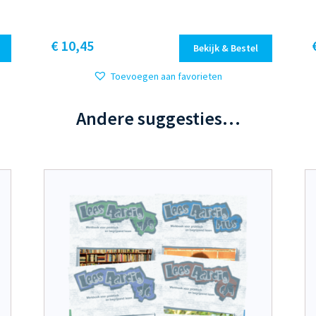
Dit
€ 10,45
Bekijk & Bestel
product
heeft
Toevoegen aan favorieten
meerdere
variaties.
Andere suggesties…
Deze
optie
kan
gekozen
worden
op
de
productpagina