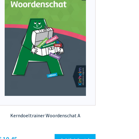
Kerndoeltrainer Woordenschat A
Dit
€ 10,45