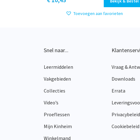
Bekijk & Bestel
product
heeft
Toevoegen aan favorieten
meerdere
variaties.
Deze
optie
kan
Snel naar...
Klantenserv
gekozen
worden
Leermiddelen
Vraag & Ant
op
de
Vakgebieden
Downloads
productpagina
Collecties
Errata
Video’s
Leveringsvo
Proeflessen
Privacybeleid
Mijn Kinheim
Cookiebeleid
Winkelmand