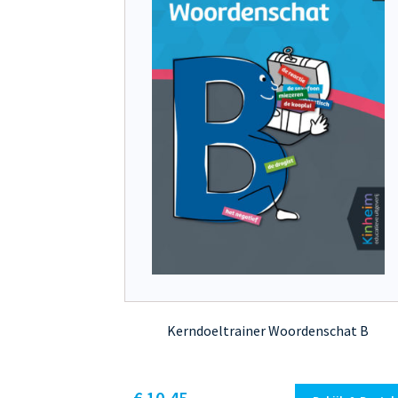
Kerndoeltrainer Woordenschat B
Dit
€ 10,45