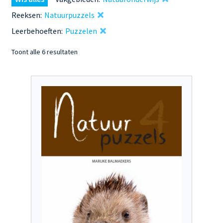
Reeksen:
Natuurpuzzels
Leerbehoeften:
Puzzelen
Gesorteerd
Toont alle 6 resultaten
op
nieuwste