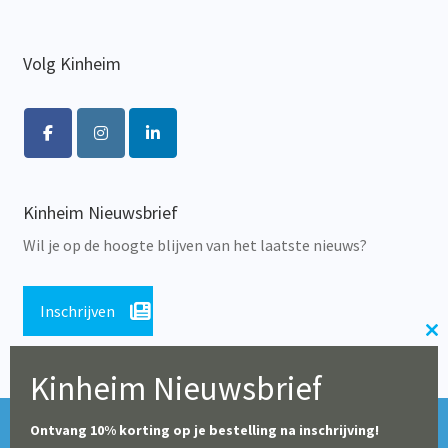
Volg Kinheim
Kinheim Nieuwsbrief
Wil je op de hoogte blijven van het laatste nieuws?
Inschrijven
Cl
th
Kinheim Nieuwsbrief
m
Tijdens de zomerperiode blijft onze webshop geopend,
© Alle rechten voorbehouden 2026 | Educatieve Uitgeverij
Ontvang 10% korting op je bestelling na inschrijving!