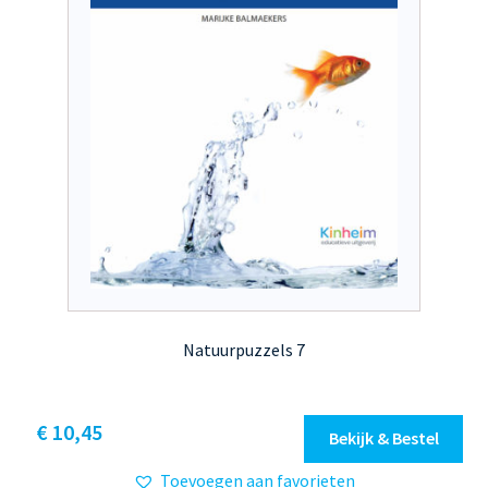
de
productpagina
Natuurpuzzels 7
Dit
€ 10,45
Bekijk & Bestel
product
Toevoegen aan favorieten
heeft