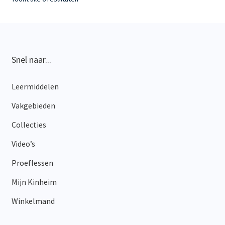
Deze
op
optie
nieuwste
kan
gekozen
worden
Snel naar...
op
de
Leermiddelen
productpagina
Vakgebieden
Collecties
Video’s
Proeflessen
Mijn Kinheim
Winkelmand