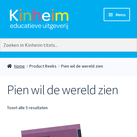
Ga
Ga
Menu
door
naar
naar
de
navigatie
inhoud
Vakgebieden
Groepen
Aardrijkskunde
Groep 3
Burgerschap
Groep 4
Home
Product Reeks
Pien wil de wereld zien
Creatief
Groep 5
Europese talen
Groep 6
Extra
Groep 7
Pien wil de wereld zien
Geschiedenis
Groep 8
Lezen
Kleuters
Natuuronderwijs
Plusgroep
Gesorteerd
Toont alle 5 resultaten
Rekenen
op
Taal
nieuwste
Verkeer