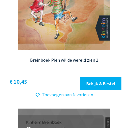
Breinboek Pien wil de wereld zien 1
Dit
€ 10,45
Bekijk & Bestel
product
Toevoegen aan favorieten
heeft
meerdere
variaties.
Deze
optie