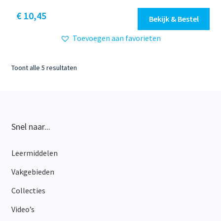
Dit
€ 10,45
Bekijk & Bestel
product
Toevoegen aan favorieten
heeft
meerdere
variaties.
Gesorteerd
Toont alle 5 resultaten
Deze
op
optie
nieuwste
kan
gekozen
worden
Snel naar...
op
de
Leermiddelen
productpagina
Vakgebieden
Collecties
Video’s