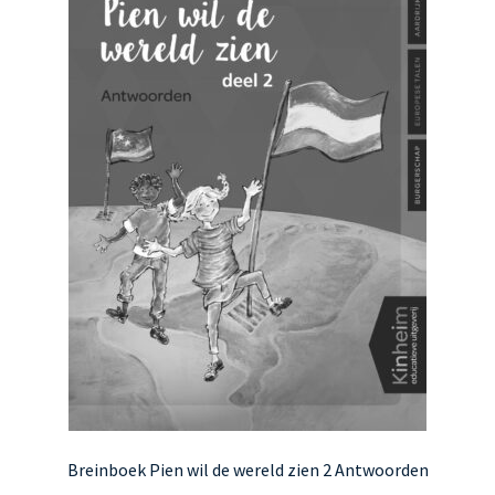
kan
gekozen
worden
op
de
productpagina
Breinboek Pien wil de wereld zien 2 Antwoorden