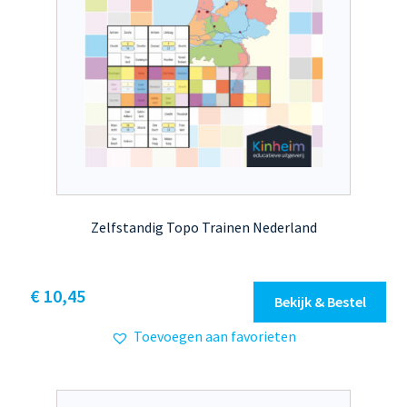
Zelfstandig Topo Trainen Nederland
Dit
€ 10,45
Bekijk & Bestel
product
Toevoegen aan favorieten
heeft
meerdere
variaties.
Deze