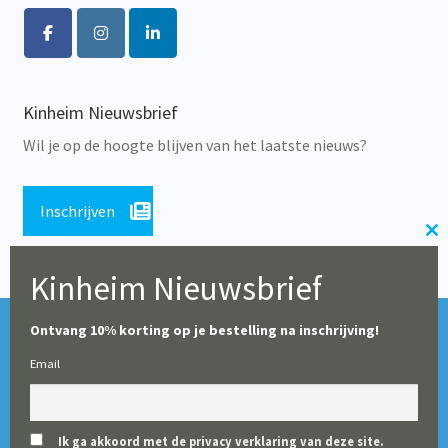
Kinheim Nieuwsbrief
Wil je op de hoogte blijven van het laatste nieuws?
Inschrijven
Cl
th
Kinheim Nieuwsbrief
m
Tijdens de zomerperiode blijft onze webshop geopend,
© Alle rechten voorbehouden 2026 | Educatieve Uitgeverij
Ontvang 10% korting op je bestelling na inschrijving!
maar op dit moment worden er geen leveringen gedaan
Kinheim
Email
(particulieren en boekhandels uitgezonderd). Vanaf 10
augustus starten wij weer met het verwerken en leveren
van alle bestellingen voor scholen.
Ik ga akkoord met de privacy verklaring van deze site.