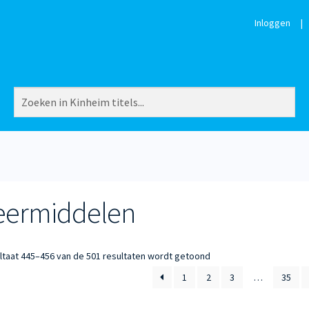
Inloggen
|
eermiddelen
Gesorteerd
ltaat 445–456 van de 501 resultaten wordt getoond
op
1
2
3
…
35
nieuwste