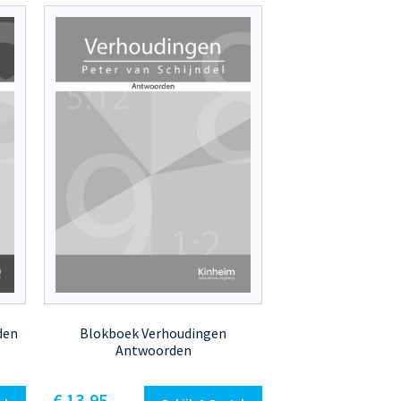
den
Blokboek Verhoudingen
Antwoorden
€
13,95