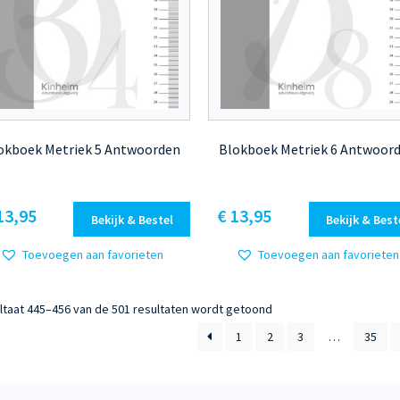
okboek Metriek 5 Antwoorden
Blokboek Metriek 6 Antwoor
13,95
€
13,95
Bekijk & Bestel
Bekijk & Best
Toevoegen aan favorieten
Toevoegen aan favorieten
Gesorteerd
ltaat 445–456 van de 501 resultaten wordt getoond
op
1
2
3
…
35
nieuwste