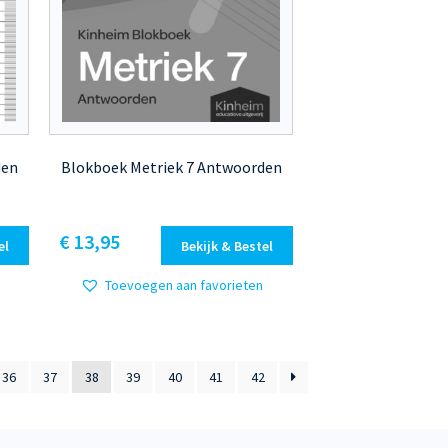
den
Blokboek Metriek 7 Antwoorden
€
13,95
el
Bekijk & Bestel
Toevoegen aan favorieten
36
37
38
39
40
41
42