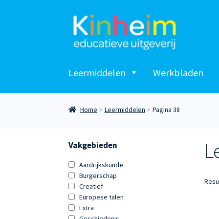
Ga
Ga
door
naar
naar
de
navigatie
inhoud
Leermiddelen
Werkbladen
Home
Leermiddelen
Pagina 38
L
Vakgebieden
Aardrijkskunde
Burgerschap
Resu
Creatief
Europese talen
Extra
Geschiedenis