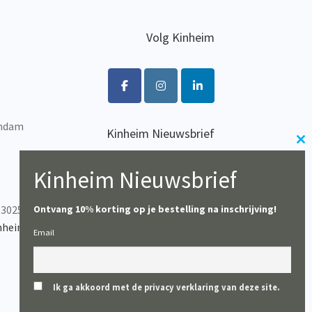
Volg Kinheim
endam
Kinheim Nieuwsbrief
Cl
Wil je op de hoogte blijven
th
van het laatste nieuws?
Kinheim Nieuwsbrief
m
Ontvang 10% korting op je bestelling na inschrijving!
-302537
Inschrijven
nheim.com
Email
Ik ga akkoord met de privacy verklaring van deze site.