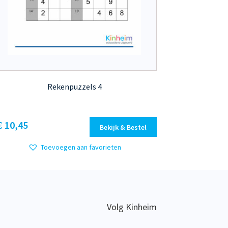
Rekenpuzzels 4
Dit
€ 10,45
Bekijk & Bestel
product
heeft
Toevoegen aan favorieten
meerdere
variaties.
Deze
optie
kan
Volg Kinheim
gekozen
worden