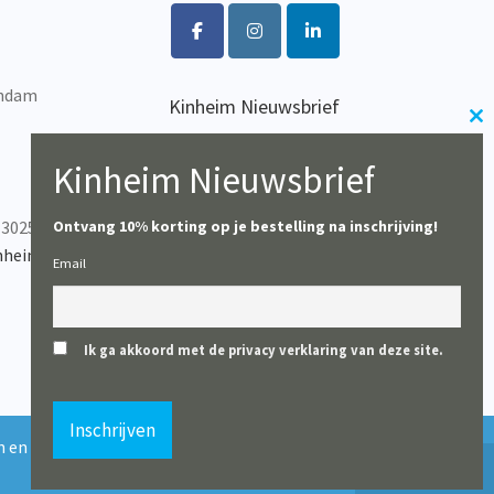
op
de
productpagina
endam
Kinheim Nieuwsbrief
Cl
Wil je op de hoogte blijven
th
van het laatste nieuws?
Kinheim Nieuwsbrief
m
-302537
Ontvang 10% korting op je bestelling na inschrijving!
Inschrijven
nheim.com
Email
Ik ga akkoord met de privacy verklaring van deze site.
0
 en boekhandels uitgezonderd). Vanaf 10 augustus starten wij
Negeren