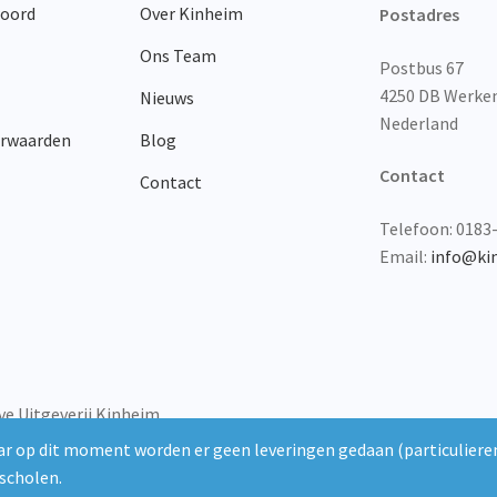
woord
Over Kinheim
op
Postadres
de
Ons Team
productpagina
Postbus 67
4250 DB Werk
Nieuws
Nederland
orwaarden
Blog
Contact
Contact
Telefoon: 0183
Email:
info@ki
ve Uitgeverij Kinheim
r op dit moment worden er geen leveringen gedaan (particulieren
scholen.