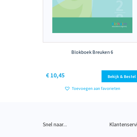
Blokboek Breuken 6
Dit
€ 10,45
Bekijk & Bestel
product
heeft
Toevoegen aan favorieten
meerdere
variaties.
Deze
optie
kan
Snel naar...
Klantenserv
gekozen
worden