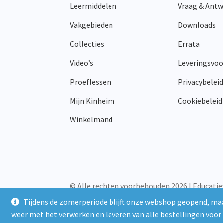
Leermiddelen
Vraag & Ant
op
de
Vakgebieden
Downloads
productpagina
Collecties
Errata
Video’s
Leveringsvo
Proeflessen
Privacybeleid
Mijn Kinheim
Cookiebeleid
Winkelmand
© Alle rechten voorbehouden 2026 | Educatie
Tijdens de zomerperiode blijft onze webshop geopend, maa
weer met het verwerken en leveren van alle bestellingen voor 