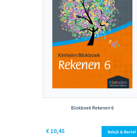
Blokboek Rekenen 6
Dit
€ 10,45
Bekijk & Bestel
product