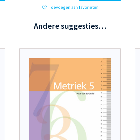
heeft
Toevoegen aan favorieten
meerdere
variaties.
Andere suggesties…
Deze
optie
kan
gekozen
worden
op
de
productpagina