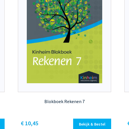
Blokboek Rekenen 7
Dit
€ 10,45
Bekijk & Bestel
product