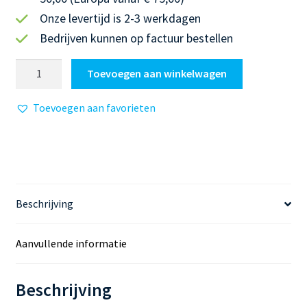
Onze levertijd is 2-3 werkdagen
Bedrijven kunnen op factuur bestellen
Blokboek
Toevoegen aan winkelwagen
Europa
|
Toevoegen aan favorieten
Werkbladen
Topografie:
Zwitserland
&
Oostenrijk
aantal
Beschrijving
Aanvullende informatie
Beschrijving