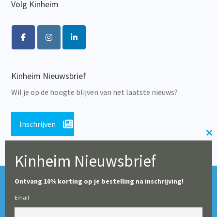
Volg Kinheim
Kinheim Nieuwsbrief
Wil je op de hoogte blijven van het laatste nieuws?
Inschrijven
Cl
th
Kinheim Nieuwsbrief
m
Tijdens de zomerperiode blijft onze webshop geopend,
© Alle rechten voorbehouden 2026 | Educatieve Uitgeverij
Ontvang 10% korting op je bestelling na inschrijving!
maar op dit moment worden er geen leveringen gedaan
Kinheim
Email
(particulieren en boekhandels uitgezonderd). Vanaf 10
augustus starten wij weer met het verwerken en leveren