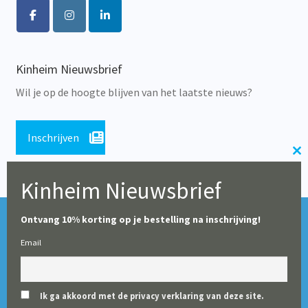
Kinheim Nieuwsbrief
Wil je op de hoogte blijven van het laatste nieuws?
Inschrijven
Cl
th
Kinheim Nieuwsbrief
m
Tijdens de zomerperiode blijft onze webshop geopend,
© Alle rechten voorbehouden 2026 | Educatieve Uitgeverij
Ontvang 10% korting op je bestelling na inschrijving!
maar op dit moment worden er geen leveringen gedaan
Kinheim
Email
(particulieren en boekhandels uitgezonderd). Vanaf 10
augustus starten wij weer met het verwerken en leveren
van alle bestellingen voor scholen.
Ik ga akkoord met de privacy verklaring van deze site.