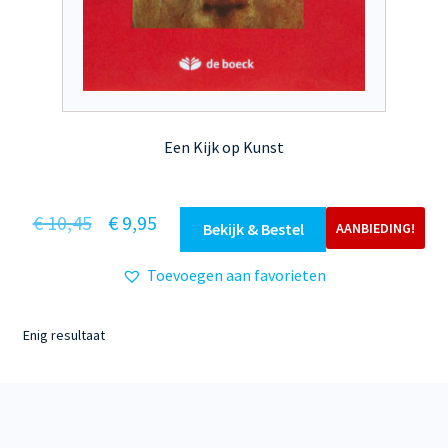
Een Kijk op Kunst
Oorspronkelijke
Huidige
€
10,45
€
9,95
Bekijk & Bestel
AANBIEDING!
prijs
prijs
Toevoegen aan favorieten
was:
is:
€ 10,45.
€ 9,95.
Enig resultaat