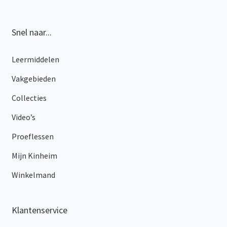
kan
gekozen
worden
Snel naar...
op
de
Leermiddelen
productpagina
Vakgebieden
Collecties
Video’s
Proeflessen
Mijn Kinheim
Winkelmand
Klantenservice