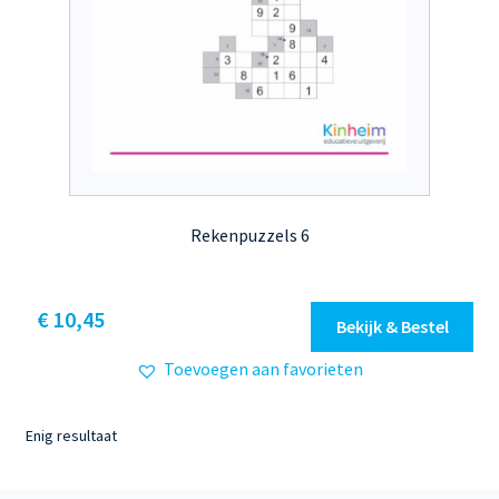
Rekenpuzzels 6
Dit
€ 10,45
Bekijk & Bestel
product
Toevoegen aan favorieten
heeft
meerdere
variaties.
Enig resultaat
Deze
optie