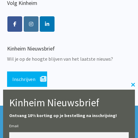
Volg Kinheim
Kinheim Nieuwsbrief
Wil je op de hoogte blijven van het laatste nieuws?
Inschrijven
Cl
th
Kinheim Nieuwsbrief
m
Tijdens de zomerperiode blijft onze webshop geopend,
© Alle rechten voorbehouden 2026 | Educatieve Uitgeverij
Ontvang 10% korting op je bestelling na inschrijving!
maar op dit moment worden er geen leveringen gedaan
Kinheim
Email
(particulieren en boekhandels uitgezonderd). Vanaf 10
augustus starten wij weer met het verwerken en leveren