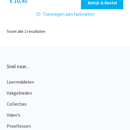
€ 10,45
Bekijk & Bestel
product
Toevoegen aan favorieten
heeft
meerdere
variaties.
Gesorteerd
Toont alle 2 resultaten
Deze
op
optie
nieuwste
kan
gekozen
worden
Snel naar...
op
de
Leermiddelen
productpagina
Vakgebieden
Collecties
Video’s
Proeflessen