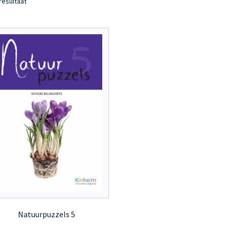
resultaat
Natuurpuzzels 5