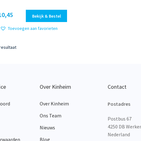
Dit
10,45
Bekijk & Bestel
product
heeft
Toevoegen aan favorieten
meerdere
variaties.
resultaat
Deze
optie
kan
gekozen
worden
op
ice
Over Kinheim
Contact
de
productpagina
woord
Over Kinheim
Postadres
Ons Team
Postbus 67
4250 DB Werk
Nieuws
Nederland
orwaarden
Blog