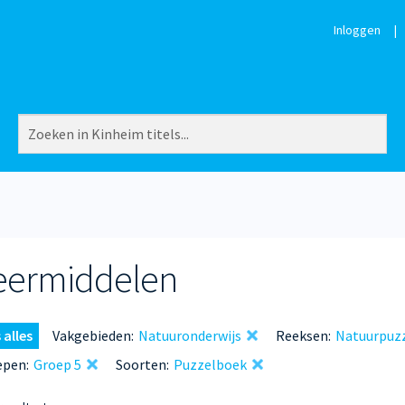
Inloggen
|
eermiddelen
 alles
Vakgebieden:
Natuuronderwijs
Reeksen:
Natuurpuz
epen:
Groep 5
Soorten:
Puzzelboek