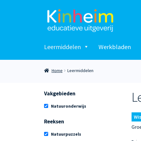
Ga
Ga
door
naar
naar
de
navigatie
inhoud
Leermiddelen
Werkbladen
Home
Leermiddelen
L
Vakgebieden
Natuuronderwijs
Wis
Reeksen
Gro
Natuurpuzzels